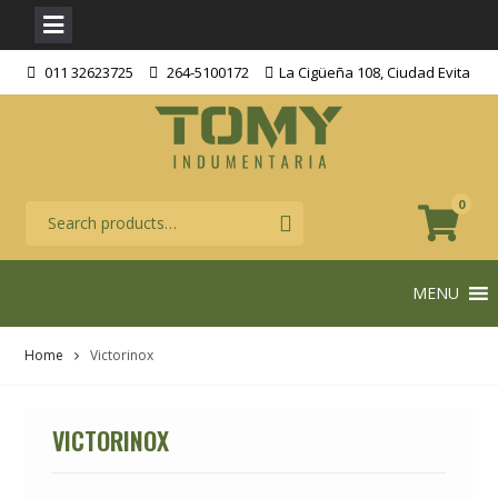
Skip
011 32623725
264-5100172
La Cigüeña 108, Ciudad Evita
to
content
0
MENU
Home
Victorinox
VICTORINOX