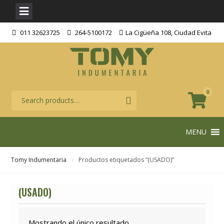
Skip
011 32623725
264-5100172
La Cigüeña 108, Ciudad Evita
to
content
0
MENU
Tomy Indumentaria
Productos etiquetados “(USADO)”
(USADO)
Mostrando el único resultado